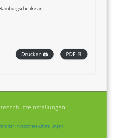
r Ramburgschenke an.
Drucken 🖨
PDF 📄
tenschutzeinstellungen
torie der Privatsphäre-Einstellungen