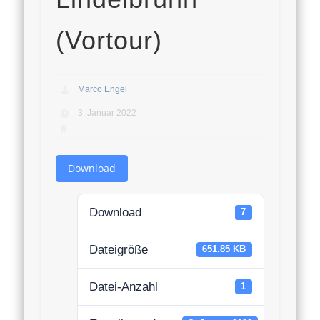
(Vortour)
Marco Engel
3. Januar 2022
Download
Download
7
Dateigröße
651.85 KB
Datei-Anzahl
1